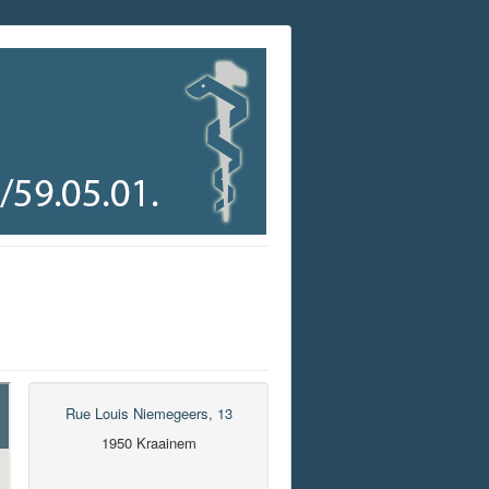
Rue Louis Niemegeers, 13
1950 Kraainem