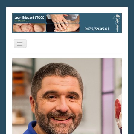
Basculer
la
navigation
Consultez les disponibilités et prenez facilement rendez-vous
en ligne !
Prendre rendez-vous
Accueil
Les cabinets
Les horaires