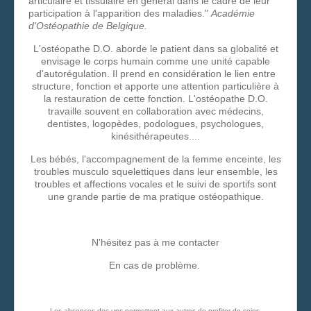
articulaire et tissulaire en général dans le cadre de leur
participation à l'apparition des maladies."
Académie
d'Ostéopathie de Belgique.
L'ostéopathe D.O. aborde le patient dans sa globalité et
envisage le corps humain comme une unité capable
d'autorégulation. Il prend en considération le lien entre
structure, fonction et apporte une attention particulière à
la restauration de cette fonction. L'ostéopathe D.O.
travaille souvent en collaboration avec médecins,
dentistes, logopèdes, podologues, psychologues,
kinésithérapeutes....
Les bébés, l'accompagnement de la femme enceinte, les
troubles musculo squelettiques dans leur ensemble, les
troubles et affections vocales et le suivi de sportifs sont
une grande partie de ma pratique ostéopathique.
N'hésitez pas à me contacter
En cas de problème.
Les absences des uns permettent aux autres de profiter de soins.