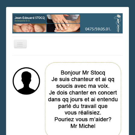
Basculer
la
navigation
Consultez les disponibilités et prenez facilement rendez-vous
en ligne !
Prendre rendez-vous
Accueil
Les cabinets
Les horaires